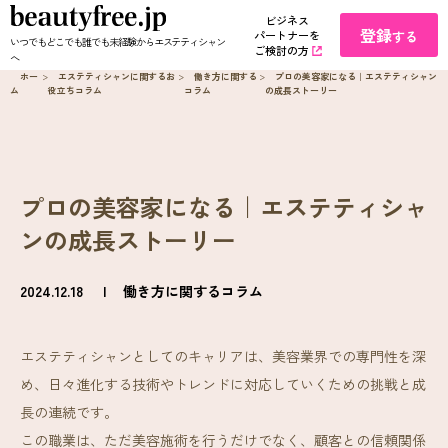
ビジネス
登録
パートナーを
する
いつでもどこでも誰でも未経験からエステティシャン
ご検討の方
へ
ホー
>
エステティシャンに関するお
>
働き方に関する
>
プロの美容家になる｜エステティシャン
ム
役立ちコラム
コラム
の成長ストーリー
プロの美容家になる｜エステティシャ
ンの成長ストーリー
2024.12.18
働き方に関するコラム
エステティシャンとしてのキャリアは、美容業界での専門性を深
め、日々進化する技術やトレンドに対応していくための挑戦と成
長の連続です。
この職業は、ただ美容施術を行うだけでなく、顧客との信頼関係