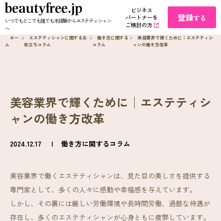
ビジネス
登録
パートナーを
する
いつでもどこでも誰でも未経験からエステティシャン
ご検討の方
へ
ホー
>
エステティシャンに関するお
>
働き方に関する
>
美容業界で輝くために│エステティシ
ム
役立ちコラム
コラム
ャンの働き方改革
美容業界で輝くために│エステティシ
ャンの働き方改革
2024.12.17
働き方に関するコラム
美容業界で働くエステティシャンは、見た目の美しさを提供する
専門家として、多くの人々に感動や幸福感を与えています。
しかし、その裏には厳しい労働環境や長時間労働、過酷な待遇が
存在し、多くのエステティシャンが心身ともに疲弊しています。